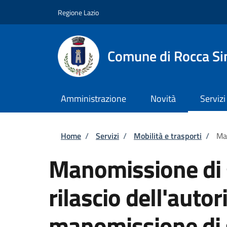
Salta al contenuto principale
Skip to footer content
Regione Lazio
Comune di Rocca Si
Amministrazione
Novità
Servizi
Briciole di pane
Home
/
Servizi
/
Mobilità e trasporti
/
Man
Manomissione di 
rilascio dell'autor
manomissione di 