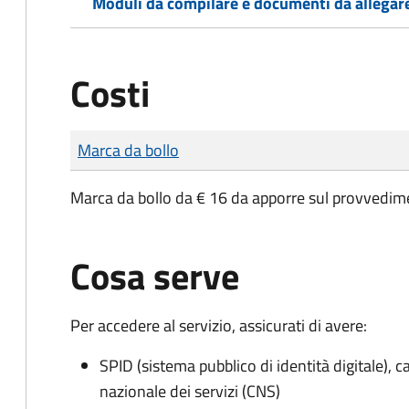
Moduli da compilare e documenti da allegar
Costi
Tipo di pagamento
Importo
Marca da bollo
Marca da bollo da € 16 da apporre sul provvedime
Cosa serve
Per accedere al servizio, assicurati di avere:
SPID (sistema pubblico di identità digitale), ca
nazionale dei servizi (CNS)