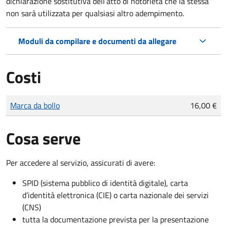
dichiarazione sostitutiva dell’atto di notorietà che la stessa
non sarà utilizzata per qualsiasi altro adempimento.
Moduli da compilare e documenti da allegare
Costi
Tipo di pagamento
Importo
Marca da bollo
16,00 €
Cosa serve
Per accedere al servizio, assicurati di avere:
SPID (sistema pubblico di identità digitale), carta
d’identità elettronica (CIE) o carta nazionale dei servizi
(CNS)
tutta la documentazione prevista per la presentazione