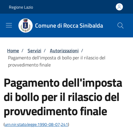
Salta al contenuto principale
Skip to footer content
Regione Lazio
Comune di Rocca Sinibalda
Briciole di pane
Home
/
Servizi
/
Autorizzazioni
/
Pagamento dell'imposta di bollo per il rilascio del
provvedimento finale
Pagamento dell'imposta
di bollo per il rilascio del
provvedimento finale
(
urn:nir:stato:legge:1990-08-07;241
)