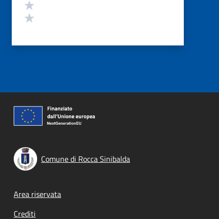
Valuta 2 stelle su 5
Valuta 1 stelle su 5
Comune di Rocca Sinibalda
Footer menu
Area riservata
Crediti