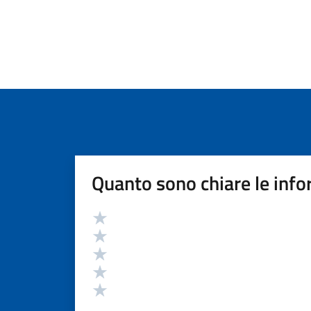
Quanto sono chiare le info
Valutazione
Valuta 5 stelle su 5
Valuta 4 stelle su 5
Valuta 3 stelle su 5
Valuta 2 stelle su 5
Valuta 1 stelle su 5