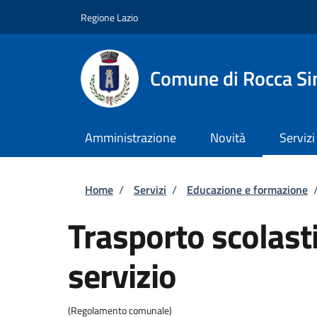
Salta al contenuto principale
Skip to footer content
Regione Lazio
Comune di Rocca Si
Amministrazione
Novità
Servizi
Briciole di pane
Home
/
Servizi
/
Educazione e formazione
Trasporto scolasti
servizio
(Regolamento comunale)