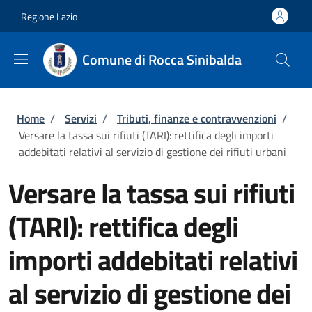
Salta al contenuto principale
Skip to footer content
Regione Lazio
Comune di Rocca Sinibalda
Briciole di pane
Home
/
Servizi
/
Tributi, finanze e contravvenzioni
/
Versare la tassa sui rifiuti (TARI): rettifica degli importi
addebitati relativi al servizio di gestione dei rifiuti urbani
Versare la tassa sui rifiuti
(TARI): rettifica degli
importi addebitati relativi
al servizio di gestione dei