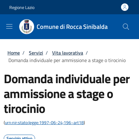
Salta al contenuto principale
Skip to footer content
Regione Lazio
Comune di Rocca Sinibalda
Briciole di pane
Home
/
Servizi
/
Vita lavorativa
/
Domanda individuale per ammissione a stage o tirocinio
Domanda individuale per
ammissione a stage o
tirocinio
(
urn:nir:stato:legge:1997-06-24;196~art18
)
Servizio attivo