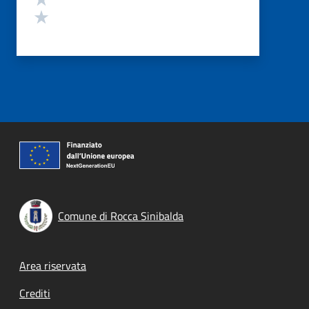
Valuta 1 stelle su 5
Comune di Rocca Sinibalda
Footer menu
Area riservata
Crediti