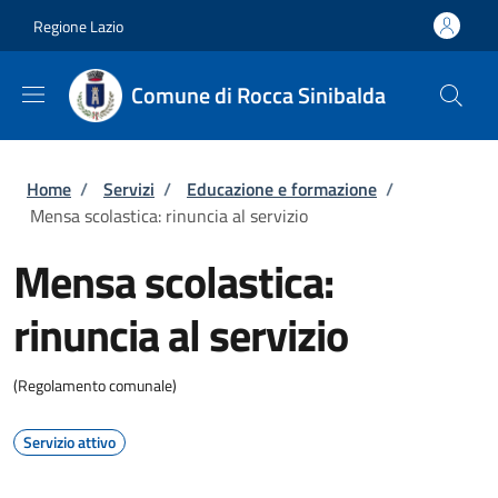
Salta al contenuto principale
Skip to footer content
Regione Lazio
Comune di Rocca Sinibalda
Briciole di pane
Home
/
Servizi
/
Educazione e formazione
/
Mensa scolastica: rinuncia al servizio
Mensa scolastica:
rinuncia al servizio
(Regolamento comunale)
Servizio attivo