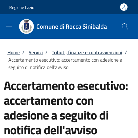
Salta al contenuto principale
Skip to footer content
Regione Lazio
Comune di Rocca Sinibalda
Briciole di pane
Home
/
Servizi
/
Tributi, finanze e contravvenzioni
/
Accertamento esecutivo: accertamento con adesione a
seguito di notifica dell'avviso
Accertamento esecutivo:
accertamento con
adesione a seguito di
notifica dell'avviso